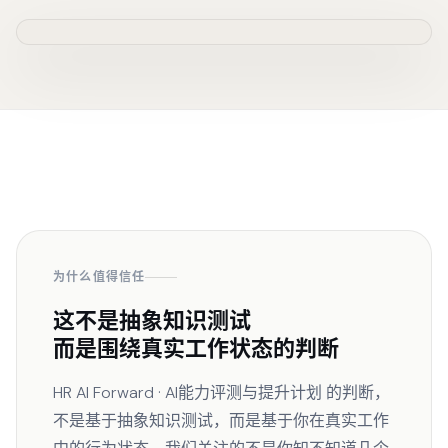
HR AI FORWARD
AI-Ready Credential
hrforward.ai
THIS CERTIFIES THAT
Your Name
has demonstrated AI-Ready HR capabilities
as assessed by the HR AI Forward Maturity Framework
Specialization ·
Recruitment & Talent Acquisition
LEVEL
STAGE
AI-Ready HR (L2)
Capability Builder (S2)
ISSUED
VALIDITY
6 April 2026
Valid Indefinitely
Certificate ID
HRAF-2026-04-3677
FRAMEWORK
ISSUED BY
HR
HR AI Forward
AI Maturity Framework
Verify at
hrforward.ai/verify/HRAF-2026-04-3677
AI
HR AI Forward · Move Forward with AI · hrforward.ai
为什么值得信任
这不是抽象知识测试
而是围绕真实工作状态的判断
HR AI Forward · AI能力评测与提升计划 的判断，
不是基于抽象知识测试，而是基于你在真实工作