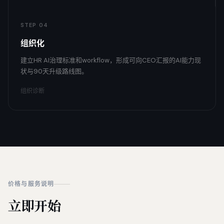
STEP 04
组织化
建立HR AI治理标准和workflow，形成可向CEO汇报的AI能力现
状与90天升级路线图。
组织诊断
价格与服务说明
立即开始